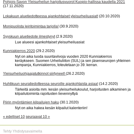
Pohjois-Savon Yleisurheilun harjoitusvuorot Kuopio-hallissa kaudella 2021
(17.11.2020)
Lokakuun aluetiedotteessa ajankohtaiset yleisurheiluasiat!
(20.10.2020)
Monipuolista leiritoimintaa tarjolla!
(30.9.2020)
Syyskuun aluetiedote ilmestynyt
(2.9.2020)
Lue alueesi ajankohtaiset yleisurheiluasiat
Kunniakierros 2020
(29.2.2020)
Nyt on aika luoda suuntaviivoja vuoden 2020 Kunniakierros
keräykseen. Suomen Urheiluliiton (SUL) ja sen jäsenseurojen yhteinen
kampanja, Kunniakierros, toteutetaan jo 39. kerran.
Yleisurheiluohjaajatutkinnot siirtyneet!
(26.2.2020)
Huhtikuun seuratiedotteessa seuroille ajankohtaista asiaa!
(14.2.2020)
Tärkeitä asioita mm. kesän yleisurheilukoulut, harjoitusten alkaminen ja
kilpailutoiminta rajoitusten lievennyttyä
Piirin myöntämien kilpailujen haku
(30.1.2020)
Nyt on aika hakea kesän kilpailut kalenteriin!
« edelliset 10
seuraavat 10 »
Tehty Yhdistysavaimella