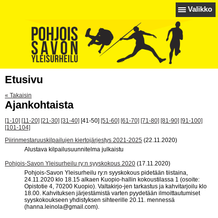
Valikko
Etusivu
« Takaisin
Ajankohtaista
[1-10]
[11-20]
[21-30]
[31-40]
[41-50]
[51-60]
[61-70]
[71-80]
[81-90]
[91-100]
[101-104]
Piirinmestaruuskilpailujen kiertojärjestys 2021-2025
(22.11.2020)
Alustava kilpailusuunnitelma julkaistu
Pohjois-Savon Yleisurheilu ry:n syyskokous 2020
(17.11.2020)
Pohjois-Savon Yleisurheilu ry:n syyskokous pidetään tiistaina,
24.11.2020 klo 18.15 alkaen Kuopio-hallin kokoustilassa 1 (osoite:
Opistotie 4, 70200 Kuopio). Valtakirjo-jen tarkastus ja kahvitarjoilu klo
18.00. Kahvituksen järjestämistä varten pyydetään ilmoittautumiset
syyskokoukseen yhdistyksen sihteerille 20.11. mennessä
(hanna.leinola@gmail.com).