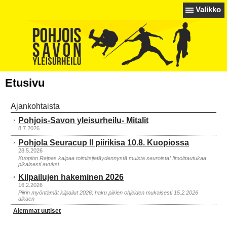
Valikko
Etusivu
Ajankohtaista
Pohjois-Savon yleisurheilu- Mitalit
8.7.2026
Pohjola Seuracup II piirikisa 10.8. Kuopiossa
28.5.2026
Kuopion Reipas kaipaa toimitsijatäydennystä muista seuroista! Ilmoittautukaa
pikaisesti avuksi.
Kilpailujen hakeminen 2026
16.2.2026
Piirin myöntämät kilpailut 2026; haku piirien ohjeiden mukaisesti 15.2.2026
alkaen
Aiemmat uutiset